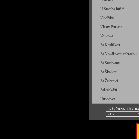
U Řempa
U Starého hřiště
Vinořská
Vlasty Buriana
Voskova
Za Kapličkou
Za Novákovou zahradou
Za Stodolami
Za Školkou
Za Železnicí
Zahrádkářů
Hubačova
NÁVŠTĚVNÍKŮ STR
celkem