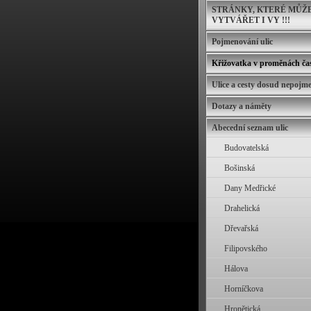
STRÁNKY, KTERÉ MŮŽ
VYTVÁŘET I VY !!!
Pojmenování ulic
Křižovatka v proměnách ča
Ulice a cesty dosud nepojm
Dotazy a náměty
Abecední seznam ulic
Budovatelská
Bošinská
Dany Medřické
Drahelická
Dřevařská
Filipovského
Hálova
Horníčkova
Hronětická