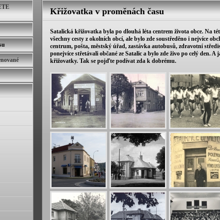
ETE
Křižovatka v proměnách času
Satalická křižovatka byla po dlouhá léta centrem života obce. Na tét
všechny cesty z okolních obcí, ale bylo zde soustředěno i nejvíce ob
su
centrum, pošta, městský úřad, zastávka autobusů, zdravotní středis
ponejvíce střetávali občané ze Satalic a bylo zde živo po celý den. A ja
enované
křižovatky. Tak se pojďte podívat zda k dobrému.