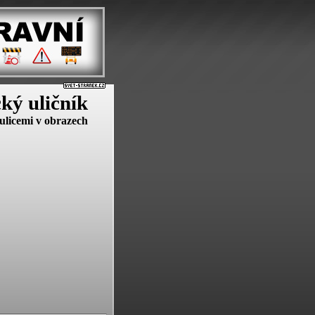
cký uličník
ulicemi v obrazech