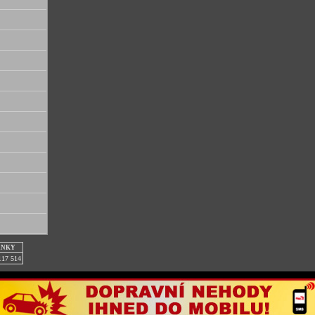
ÁNKY
117 514