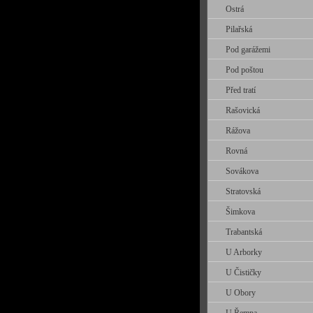
Ostrá
Pilařská
Pod garážemi
Pod poštou
Před tratí
Rašovická
Rážova
Rovná
Sovákova
Stratovská
Šimkova
Trabantská
U Arborky
U Čističky
U Obory