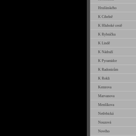
Hrušínského
K Cihelně
K Hluboké cestě
K Rybníčku
K Lindě
K Nádraží
K Pyramidce
K Radonicům
K Rokli
Kemrova
Marvanova
Menšíkova
Netřebická
Nouzová
Nového