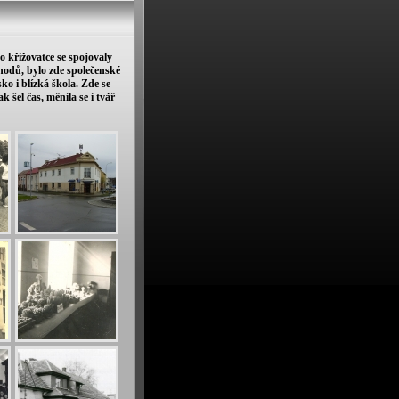
o křižovatce se spojovaly
chodů, bylo zde společenské
ko i blízká škola. Zde se
k šel čas, měnila se i tvář