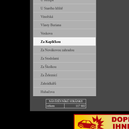
U Řempa
U Starého hřiště
Vinořská
Vlasty Buriana
Voskova
Za Kapličkou
Za Novákovou zahradou
Za Stodolami
Za Školkou
Za Železnicí
Zahrádkářů
Hubačova
NÁVŠTĚVNÍKŮ STRÁNKY
celkem
117 602