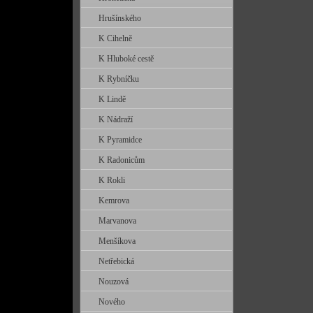
Hrušínského
K Cihelně
K Hluboké cestě
K Rybníčku
K Lindě
K Nádraží
K Pyramidce
K Radonicům
K Rokli
Kemrova
Marvanova
Menšíkova
Netřebická
Nouzová
Nového