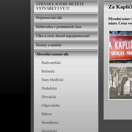
STRÁNKY, KTERÉ MŮŽETE
Za Kaplič
VYTVÁŘET I VY !!!
Pojmenování ulic
Původní název b
název. Cesta ve
Křižovatka v proměnách času
Ulice a cesty dosud nepojmenované
Dotazy a náměty
Abecední seznam ulic
Budovatelská
Bošinská
Dany Medřické
Drahelická
Dřevařská
Filipovského
Hálova
Horníčkova
Hronětická