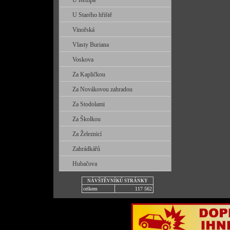
U Řempa
U Starého hřiště
Vinořská
Vlasty Buriana
Voskova
Za Kapličkou
Za Novákovou zahradou
Za Stodolami
Za Školkou
Za Železnicí
Zahrádkářů
Hubačova
NÁVŠTĚVNÍKŮ STRÁNKY
celkem
117 562