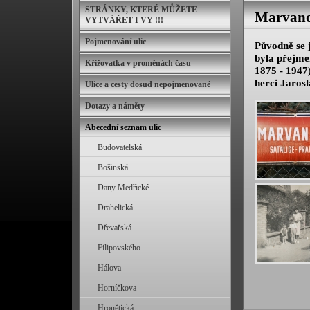
STRÁNKY, KTERÉ MŮŽETE
Marvan
VYTVÁŘET I VY !!!
Pojmenování ulic
Původně se 
byla přejme
Křižovatka v proměnách času
1875 - 194
herci Jaros
Ulice a cesty dosud nepojmenované
Dotazy a náměty
Abecední seznam ulic
Budovatelská
Bošinská
Dany Medřické
Drahelická
Dřevařská
Filipovského
Hálova
Horníčkova
Hronětická