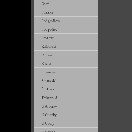
Ostrá
Pilařská
Pod garážemi
Pod poštou
Před tratí
Rašovická
Rážova
Rovná
Sovákova
Stratovská
Šimkova
Trabantská
U Arborky
U Čističky
U Obory