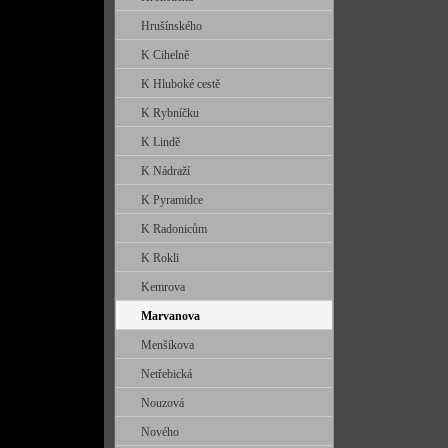
Hrušínského
K Cihelně
K Hluboké cestě
K Rybníčku
K Lindě
K Nádraží
K Pyramidce
K Radonicům
K Rokli
Kemrova
Marvanova
Menšíkova
Netřebická
Nouzová
Nového